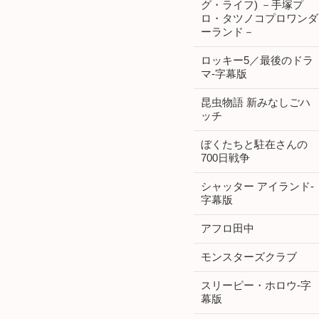
グ・ライフ) －手塚プ
ロ・タツノコプロワンダ
ーランド－
ロッキー5／最後のドラ
マ-字幕版
昆虫物語 新みなしごハ
ッチ
ぼくたちと駐在さんの
700日戦争
シャッター アイランド-
字幕版
アフロ田中
モンスターズクラブ
スリーピー・ホロウ-字
幕版