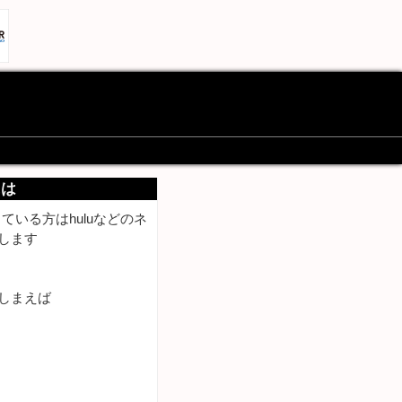
には
いる方はhuluなどのネ
します
しまえば