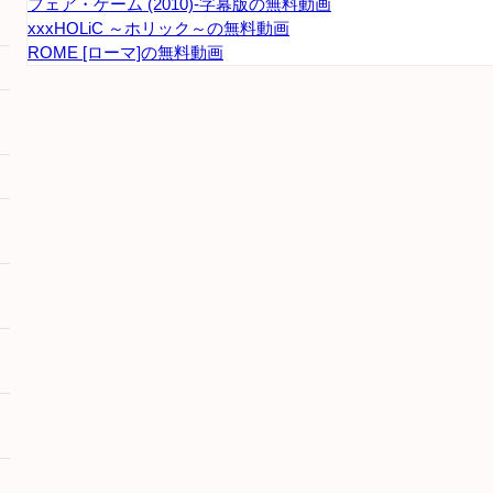
フェア・ゲーム (2010)-字幕版の無料動画
xxxHOLiC ～ホリック～の無料動画
ROME [ローマ]の無料動画