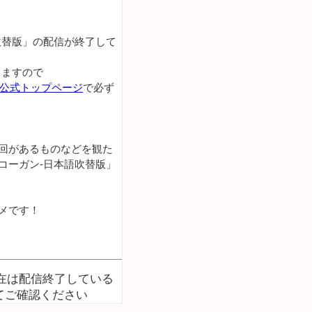
吹替版」の配信が終了して
りますので
lu公式トップページ
で必ず
回があるものなどを観た
コーガン-日本語吹替版」
メです！
現在は配信終了している
てご確認ください