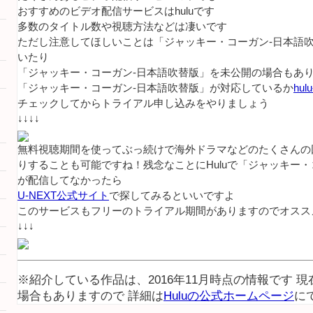
おすすめのビデオ配信サービスはhuluです
多数のタイトル数や視聴方法などは凄いです
ただし注意してほしいことは「ジャッキー・コーガン-日本語
いたり
「ジャッキー・コーガン-日本語吹替版」を未公開の場合もあ
「ジャッキー・コーガン-日本語吹替版」が対応しているか
hu
チェックしてからトライアル申し込みをやりましょう
↓↓↓↓
無料視聴期間を使ってぶっ続けで海外ドラマなどのたくさんの
りすることも可能ですね！残念なことにHuluで「ジャッキー・
が配信してなかったら
U-NEXT公式サイト
で探してみるといいですよ
このサービスもフリーのトライアル期間がありますのでオスス
↓↓↓
※紹介している作品は、2016年11月時点の情報です 
場合もありますので 詳細は
Huluの公式ホームページ
に