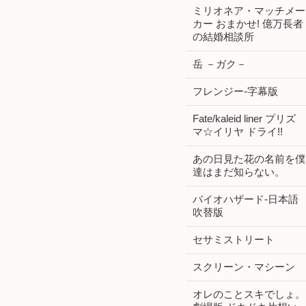
ミリオネア・マッチメー
カー おまかせ! 億万長者
の結婚相談所
岳 －ガク－
フレンジー-字幕版
Fate/kaleid liner プリズ
マ☆イリヤ ドライ!!
あの日見た花の名前を僕
達はまだ知らない。
バイオハザード-日本語
吹替版
セサミストリート
スクリーン・マシーン
オレのことスキでしょ。