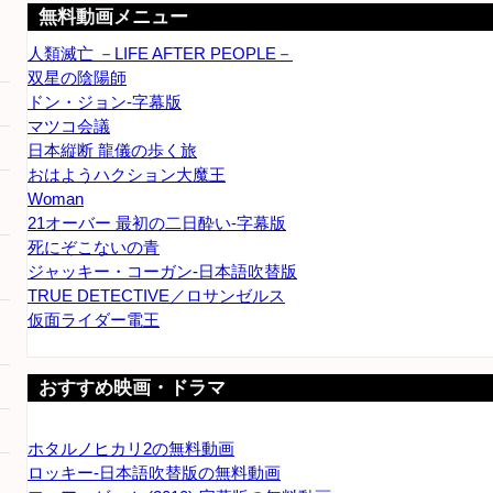
無料動画メニュー
人類滅亡 －LIFE AFTER PEOPLE－
双星の陰陽師
ドン・ジョン-字幕版
マツコ会議
日本縦断 龍儀の歩く旅
おはようハクション大魔王
Woman
21オーバー 最初の二日酔い-字幕版
死にぞこないの青
ジャッキー・コーガン-日本語吹替版
TRUE DETECTIVE／ロサンゼルス
仮面ライダー電王
おすすめ映画・ドラマ
ホタルノヒカリ2の無料動画
ロッキー-日本語吹替版の無料動画