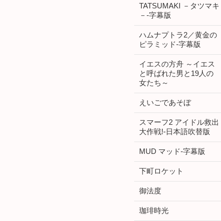
TATSUMAKI －タツマキ
－-字幕版
ハムナプトラ2／黄金の
ピラミッド-字幕版
イエスの方舟 ～イエス
と呼ばれた男と19人の
女たち～
えいごであそぼ
スマーフ2 アイドル救出
大作戦!-日本語吹替版
MUD マッド-字幕版
下町ロケット
御法度
珈琲時光