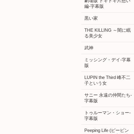
劇場版 ドキドキ片想い
編-字幕版
黒い家
THE KILLING ～闇に眠
る美少女
武神
ミッシング・デイ-字幕
版
LUPIN the Third 峰不二
子という女
サニー 永遠の仲間たち-
字幕版
トゥルーマン・ショー-
字幕版
Peeping Life (ピーピン