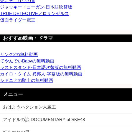
死にぞこないの青
ジャッキー・コーガン-日本語吹替版
TRUE DETECTIVE／ロサンゼルス
仮面ライダー電王
おすすめ映画・ドラマ
リング2の無料動画
てやんでいBabyの無料動画
ラストスタンド-日本語吹替版の無料動画
カイロ・タイム 異邦人-字幕版の無料動画
シドニアの騎士の無料動画
メニュー
おはようハクション大魔王
アイドルの涙 DOCUMENTARY of SKE48