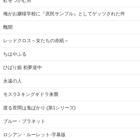
虹をつかむ男
俺がお嬢様学校に『庶民サンプル』としてゲッツされた件
醜聞
レッドクロス～女たちの赤紙～
ちはやふる
ひばり姫 初夢道中
永遠の人
モスラ3 キングギドラ来襲
渡る世間は鬼ばかり (第1シリーズ)
ブルー・プラネット
ロシアン・ルーレット-字幕版