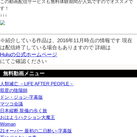
この動画配信サービスも無料体験期間が人気ですのでオススメで
す！
↓↓↓
※紹介している作品は、2016年11月時点の情報です 現在
は配信終了している場合もありますので 詳細は
Huluの公式ホームページ
にてご確認ください
無料動画メニュー
人類滅亡 －LIFE AFTER PEOPLE－
双星の陰陽師
ドン・ジョン-字幕版
マツコ会議
日本縦断 龍儀の歩く旅
おはようハクション大魔王
Woman
21オーバー 最初の二日酔い-字幕版