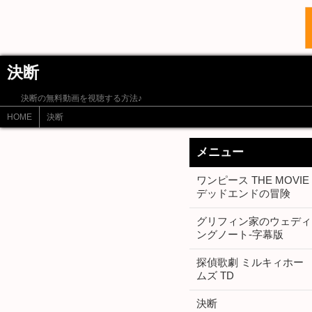
決断
決断の無料動画を視聴する方法♪
HOME
決断
メニュー
ワンピース THE MOVIE
デッドエンドの冒険
グリフィン家のウェディ
ングノート-字幕版
探偵歌劇 ミルキィホー
ムズ TD
決断