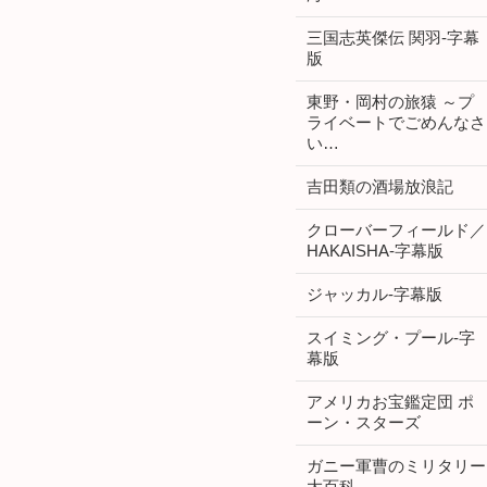
三国志英傑伝 関羽-字幕
版
東野・岡村の旅猿 ～プ
ライベートでごめんなさ
い…
吉田類の酒場放浪記
クローバーフィールド／
HAKAISHA-字幕版
ジャッカル-字幕版
スイミング・プール-字
幕版
アメリカお宝鑑定団 ポ
ーン・スターズ
ガニー軍曹のミリタリー
大百科