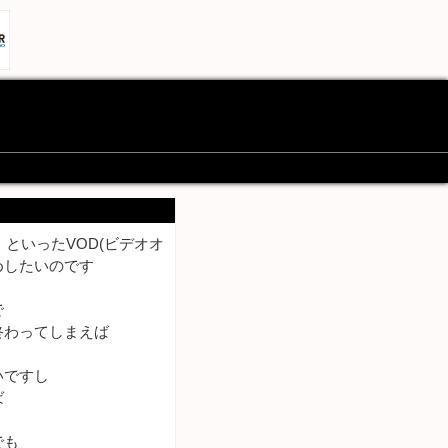
といったVOD(ビデオオ
めしたいのです
で
終わってしまえば
いですし
ば
でも