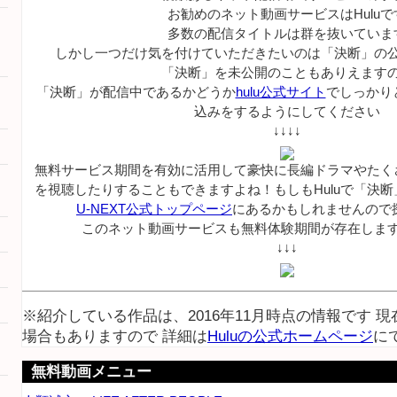
お勧めのネット動画サービスはHuluで
多数の配信タイトルは群を抜いていま
しかし一つだけ気を付けていただきたいのは「決断」の
「決断」を未公開のこともありえます
「決断」が配信中であるかどうか
hulu公式サイト
でしっかり
込みをするようにしてください
↓↓↓↓
無料サービス期間を有効に活用して豪快に長編ドラマやたく
を視聴したりすることもできますよね！もしもHuluで「決
U-NEXT公式トップページ
にあるかもしれませんので
このネット動画サービスも無料体験期間が存在しま
↓↓↓
※紹介している作品は、2016年11月時点の情報です 
場合もありますので 詳細は
Huluの公式ホームページ
に
無料動画メニュー