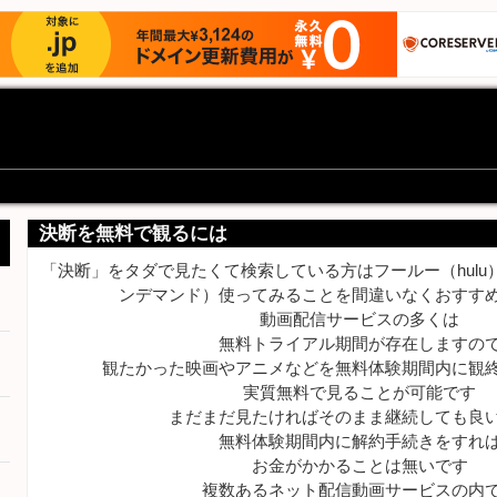
決断を無料で観るには
「決断」をタダで見たくて検索している方はフールー（hulu）
ンデマンド）使ってみることを間違いなくおすす
動画配信サービスの多くは
無料トライアル期間が存在しますの
観たかった映画やアニメなどを無料体験期間内に観
実質無料で見ることが可能です
まだまだ見たければそのまま継続しても良
無料体験期間内に解約手続きをすれ
お金がかかることは無いです
複数あるネット配信動画サービスの内