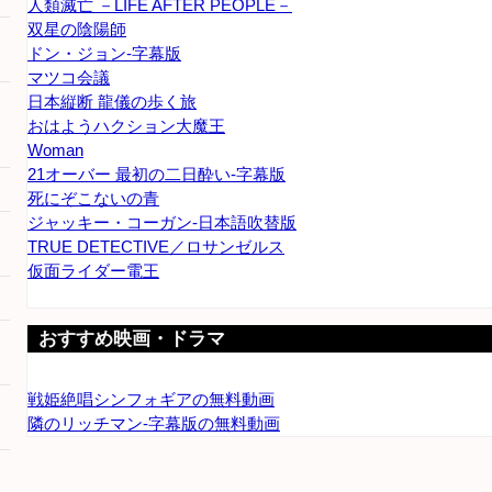
人類滅亡 －LIFE AFTER PEOPLE－
双星の陰陽師
ドン・ジョン-字幕版
マツコ会議
日本縦断 龍儀の歩く旅
おはようハクション大魔王
Woman
21オーバー 最初の二日酔い-字幕版
死にぞこないの青
ジャッキー・コーガン-日本語吹替版
TRUE DETECTIVE／ロサンゼルス
仮面ライダー電王
おすすめ映画・ドラマ
戦姫絶唱シンフォギアの無料動画
隣のリッチマン-字幕版の無料動画