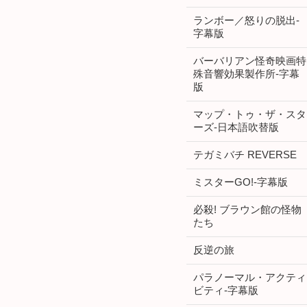
ランボー／怒りの脱出-
字幕版
バーバリアン怪奇映画特
殊音響効果製作所-字幕
版
マップ・トゥ・ザ・スタ
ーズ-日本語吹替版
テガミバチ REVERSE
ミスターGO!-字幕版
必殺! ブラウン館の怪物
たち
反逆の旅
パラノーマル・アクティ
ビティ-字幕版