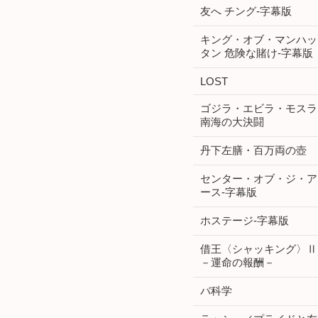
友へ チング-字幕版
キング・オブ・マンハッ
タン 危険な賭け-字幕版
LOST
ゴジラ・エビラ・モスラ
南海の大決闘
丹下左膳・百万両の壺
センター・オブ・ジ・ア
ース-字幕版
ホステージ-字幕版
借王〈シャッキング〉Ⅱ
－運命の報酬－
バ科学