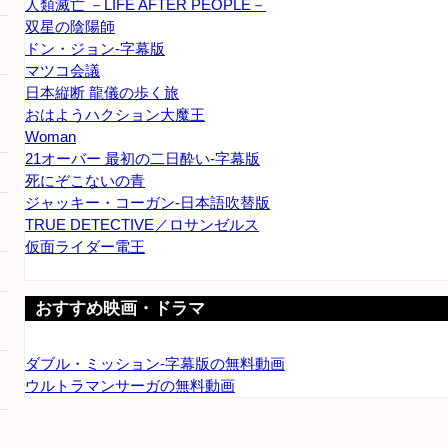
人類滅亡 －LIFE AFTER PEOPLE－
双星の陰陽師
ドン・ジョン-字幕版
マツコ会議
日本縦断 龍儀の歩く旅
おはようハクション大魔王
Woman
21オーバー 最初の二日酔い-字幕版
死にぞこないの青
ジャッキー・コーガン-日本語吹替版
TRUE DETECTIVE／ロサンゼルス
仮面ライダー電王
おすすめ映画・ドラマ
ダブル・ミッション-字幕版の無料動画
ウルトラマンサーガの無料動画