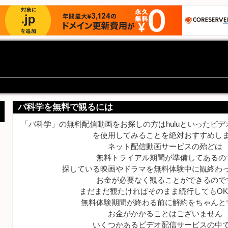
バ科学を無料で観るには
「バ科学」の無料配信動画をお探しの方はhuluといったビ
を使用してみることを絶対おすすめし
ネット配信動画サービスの殆どは
無料トライアル期間が準備してあるの
探している映画やドラマを無料体験中に観終わ
お金が必要なく観ることができるので
まだまだ観たければそのまま続行してもO
無料体験期間が終わる前に解約をちゃんと
お金がかかることはございません
いくつかあるビデオ配信サービスの中