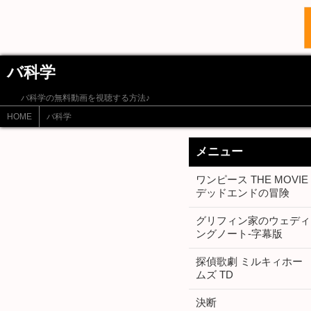
バ科学
バ科学の無料動画を視聴する方法♪
HOME
バ科学
メニュー
ワンピース THE MOVIE
デッドエンドの冒険
グリフィン家のウェディ
ングノート-字幕版
探偵歌劇 ミルキィホー
ムズ TD
決断