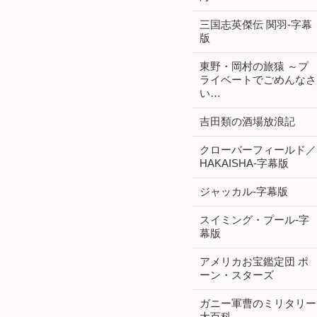
三国志英傑伝 関羽-字幕
版
東野・岡村の旅猿 ～プ
ライベートでごめんなさ
い…
吉田類の酒場放浪記
クローバーフィールド／
HAKAISHA-字幕版
ジャッカル-字幕版
スイミング・プール-字
幕版
アメリカお宝鑑定団 ポ
ーン・スターズ
ガニー軍曹のミリタリー
大百科