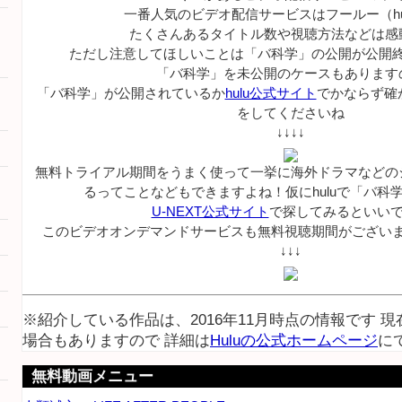
一番人気のビデオ配信サービスはフールー（hu
たくさんあるタイトル数や視聴方法などは感
ただし注意してほしいことは「バ科学」の公開が公開
「バ科学」を未公開のケースもあります
「バ科学」が公開されているか
hulu公式サイト
でかならず確
をしてくださいね
↓↓↓↓
無料トライアル期間をうまく使って一挙に海外ドラマなどの
るってことなどもできますよね！仮にhuluで「バ科
U-NEXT公式サイト
で探してみるといい
このビデオオンデマンドサービスも無料視聴期間がござい
↓↓↓
※紹介している作品は、2016年11月時点の情報です 
場合もありますので 詳細は
Huluの公式ホームページ
に
無料動画メニュー