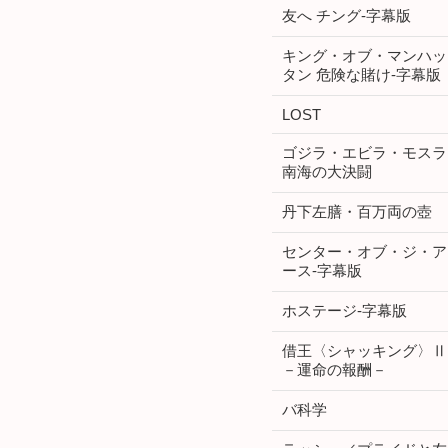
友へ チング-字幕版
キング・オブ・マンハッ
タン 危険な賭け-字幕版
LOST
ゴジラ・エビラ・モスラ
南海の大決闘
丹下左膳・百万両の壺
センター・オブ・ジ・ア
ース-字幕版
ホステージ-字幕版
借王〈シャッキング〉Ⅱ
－運命の報酬－
バ科学